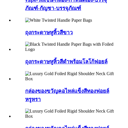
ภัณฑ์-กัญชา-บรรจุภัณฑ์
ถุงกระดาษหูหิ้วสีขาว
ถุงกระดาษหูหิ้วสีดำพร้อมโลโก้ฟอยล์
กล่องของขวัญคอไหล่แข็งสีทองฟอยล์
หรูหรา